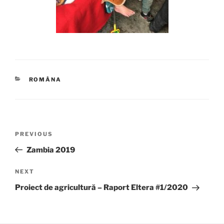
CATEGORIES
ROMÂNA
Post
Previous
PREVIOUS
navigation
Post
Zambia 2019
Next
NEXT
Post
Proiect de agricultură – Raport Eltera #1/2020