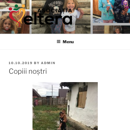
Skip
to
content
ELTERA
We treasure the childrens' right to development
Menu
POSTED
10.10.2019
BY
ADMIN
ON
Copiii noștri