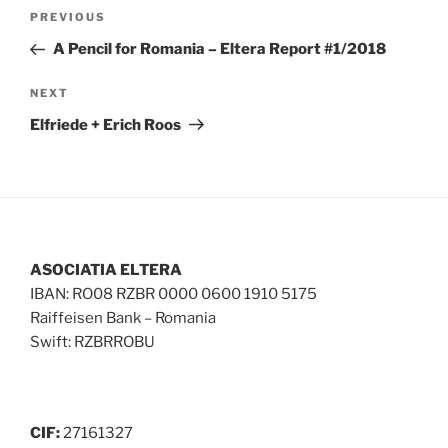
Post
Previous
PREVIOUS
navigation
Post
A Pencil for Romania – Eltera Report #1/2018
Next
NEXT
Post
Elfriede + Erich Roos
ASOCIATIA ELTERA
IBAN: RO08 RZBR 0000 0600 1910 5175
Raiffeisen Bank – Romania
Swift: RZBRROBU
CIF:
27161327