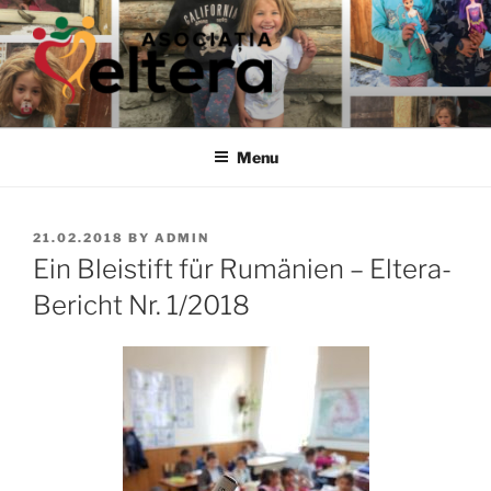
Skip
to
content
ELTERA
We treasure the childrens' right to development
Menu
POSTED
21.02.2018
BY
ADMIN
ON
Ein Bleistift für Rumänien – Eltera-
Bericht Nr. 1/2018